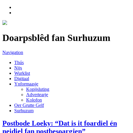
Doarpsblêd fan Surhuzum
Navigation
Thús
Nijs
Wurklist
Digitaal
Ynformaasje
Kopijsluting
Advertearje
Kolofon
Oer Grutte Gelf
Surhuzum
Postbode Loeky: “Dat is it foardiel én
neidiel fan postbesoargjen”