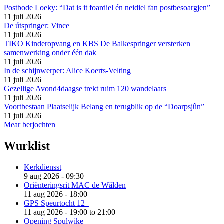
Postbode Loeky: “Dat is it foardiel én neidiel fan postbesoargjen”
11 juli 2026
De útspringer: Vince
11 juli 2026
TIKO Kinderopvang en KBS De Balkespringer versterken
samenwerking onder één dak
11 juli 2026
In de schijnwerper: Alice Koerts-Velting
11 juli 2026
Gezellige Avond4daagse trekt ruim 120 wandelaars
11 juli 2026
Voortbestaan Plaatselijk Belang en terugblik op de “Doarpsjûn”
11 juli 2026
Mear berjochten
Wurklist
Kerkdiensst
9 aug 2026 - 09:30
Oriënteringsrit MAC de Wâlden
11 aug 2026 - 18:00
GPS Speurtocht 12+
11 aug 2026 -
19:00
to
21:00
Opening Spulwike